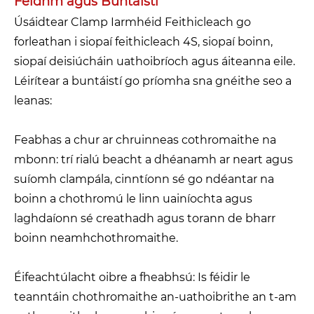
Feidhm agus Buntáistí
Úsáidtear Clamp Iarmhéid Feithicleach go
forleathan i siopaí feithicleach 4S, siopaí boinn,
siopaí deisiúcháin uathoibríoch agus áiteanna eile.
Léirítear a buntáistí go príomha sna gnéithe seo a
leanas:
Feabhas a chur ar chruinneas cothromaithe na
mbonn: trí rialú beacht a dhéanamh ar neart agus
suíomh clampála, cinntíonn sé go ndéantar na
boinn a chothromú le linn uainíochta agus
laghdaíonn sé creathadh agus torann de bharr
boinn neamhchothromaithe.
Éifeachtúlacht oibre a fheabhsú: Is féidir le
teanntáin chothromaithe an-uathoibrithe an t-am