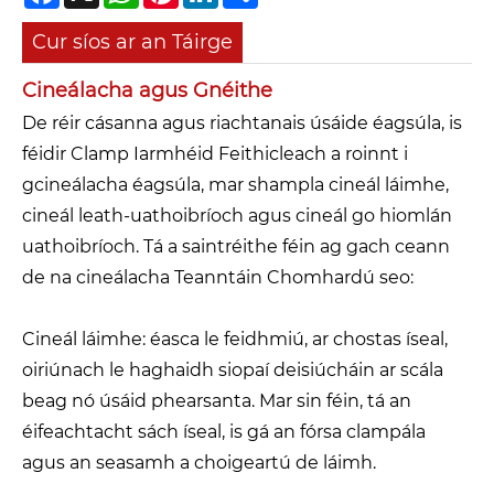
Cur síos ar an Táirge
Cineálacha agus Gnéithe
De réir cásanna agus riachtanais úsáide éagsúla, is
féidir Clamp Iarmhéid Feithicleach a roinnt i
gcineálacha éagsúla, mar shampla cineál láimhe,
cineál leath-uathoibríoch agus cineál go hiomlán
uathoibríoch. Tá a saintréithe féin ag gach ceann
de na cineálacha Teanntáin Chomhardú seo:
Cineál láimhe: éasca le feidhmiú, ar chostas íseal,
oiriúnach le haghaidh siopaí deisiúcháin ar scála
beag nó úsáid phearsanta. Mar sin féin, tá an
éifeachtacht sách íseal, is gá an fórsa clampála
agus an seasamh a choigeartú de láimh.