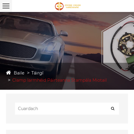
Baile
Táirgí
Clamp Iarmhéid Páirteanna Stampála Miotail