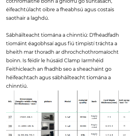
cothromaithe bonn a ghiorrú go suntasach,
éifeachtúlacht oibre a fheabhsú agus costais
saothair a laghdú.
Sábháilteacht tiomána a chinntiú: D'fhéadfadh
tiomáint éagobhsaí agus fiú timpistí tráchta a
bheith mar thoradh ar dhrochchothromaíocht
boinn. Is féidir le húsáid Clamp Iarmhéid
Feithicleach an fhadhb seo a sheachaint go
héifeachtach agus sábháilteacht tiomána a
chinntiú.