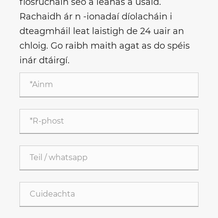
fiosrúcháin seo a leanas a úsáid.
Rachaidh ár n -ionadaí díolacháin i
dteagmháil leat laistigh de 24 uair an
chloig. Go raibh maith agat as do spéis
inár dtáirgí.