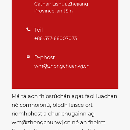
Cathair Lishui, Zhejiang
Province, an tSín
Teil

+86-577-66007073
R-phost

wm@zhongchuanwj.cn
Má tá aon fhiosrúchán agat faoi luachan
nó comhoibriú, bíodh leisce ort
ríomhphost a chur chugainn ag
wm@zhongchunwj.cn nó an fhoirm