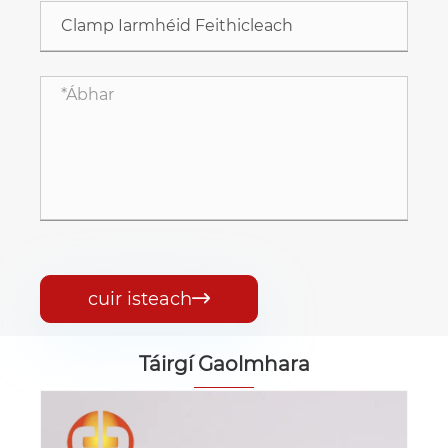
cuir isteach

Táirgí Gaolmhara