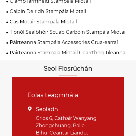
Clamp Iarmhéid Stampála Miotail
Caipín Deiridh Stampála Miotail
Cás Mótair Stampála Miotail
Tionól Sealbhóir Scuab Carbóin Stampála Miotail
Páirteanna Stampála Accessories Crua-earraí
Páirteanna Stampála Miotail Gearrthóg Tíleanna
Maighnéad
Seol Fiosrúchán
Eolas teagmhála
Seoladh

Crios 6, Cathair Wanyang
Zhongchuang, Baile
Bihu, Ceantar Liandu,