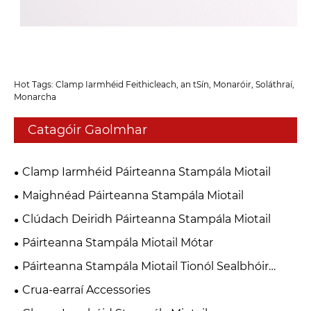
Hot Tags: Clamp Iarmhéid Feithicleach, an tSín, Monaróir, Soláthraí,
Monarcha
Catagóir Gaolmhar
Clamp Iarmhéid Páirteanna Stampála Miotail
Maighnéad Páirteanna Stampála Miotail
Clúdach Deiridh Páirteanna Stampála Miotail
Páirteanna Stampála Miotail Mótar
Páirteanna Stampála Miotail Tionól Sealbhóir
Scuab Carbóin
Crua-earraí Accessories