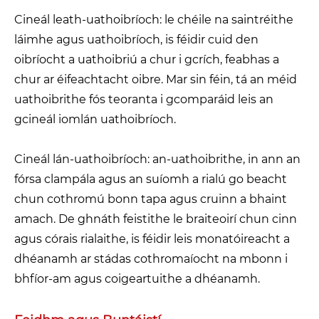
Cineál leath-uathoibríoch: le chéile na saintréithe
láimhe agus uathoibríoch, is féidir cuid den
oibríocht a uathoibriú a chur i gcrích, feabhas a
chur ar éifeachtacht oibre. Mar sin féin, tá an méid
uathoibrithe fós teoranta i gcomparáid leis an
gcineál iomlán uathoibríoch.
Cineál lán-uathoibríoch: an-uathoibrithe, in ann an
fórsa clampála agus an suíomh a rialú go beacht
chun cothromú bonn tapa agus cruinn a bhaint
amach. De ghnáth feistithe le braiteoirí chun cinn
agus córais rialaithe, is féidir leis monatóireacht a
dhéanamh ar stádas cothromaíocht na mbonn i
bhfíor-am agus coigeartuithe a dhéanamh.