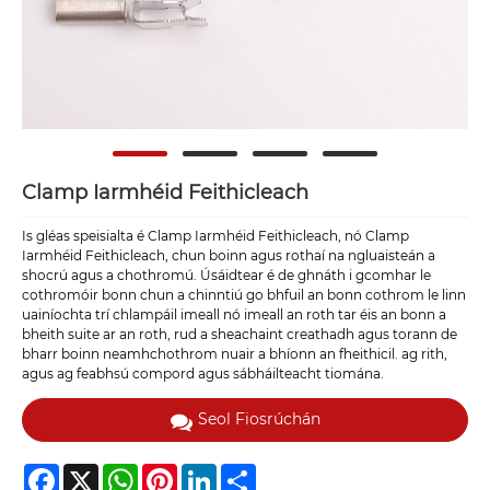
Clamp Iarmhéid Feithicleach
Is gléas speisialta é Clamp Iarmhéid Feithicleach, nó Clamp
Iarmhéid Feithicleach, chun boinn agus rothaí na ngluaisteán a
shocrú agus a chothromú. Úsáidtear é de ghnáth i gcomhar le
cothromóir bonn chun a chinntiú go bhfuil an bonn cothrom le linn
uainíochta trí chlampáil imeall nó imeall an roth tar éis an bonn a
bheith suite ar an roth, rud a sheachaint creathadh agus torann de
bharr boinn neamhchothrom nuair a bhíonn an fheithicil. ag rith,
agus ag feabhsú compord agus sábháilteacht tiomána.
Seol Fiosrúchán
Facebook
X
WhatsApp
Pinterest
LinkedIn
Share