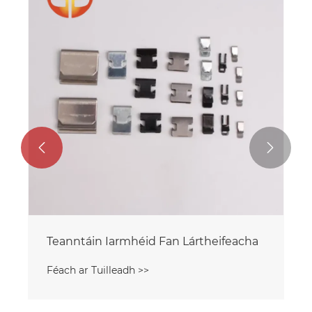


Teanntáin Iarmhéid Fan Lártheifeacha
Féach ar Tuilleadh >>