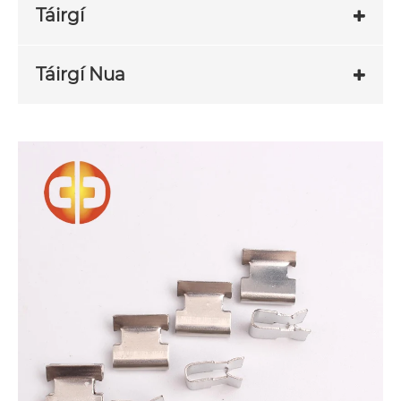
Táirgí
Táirgí Nua