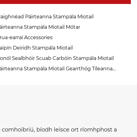
aighnéad Páirteanna Stampála Miotail
áirteanna Stampála Miotail Mótar
rua-earraí Accessories
aipín Deiridh Stampála Miotail
ionól Sealbhóir Scuab Carbóin Stampála Miotail
áirteanna Stampála Miotail Gearrthóg Tíleanna
ighnéad
 comhoibriú, bíodh leisce ort ríomhphost a