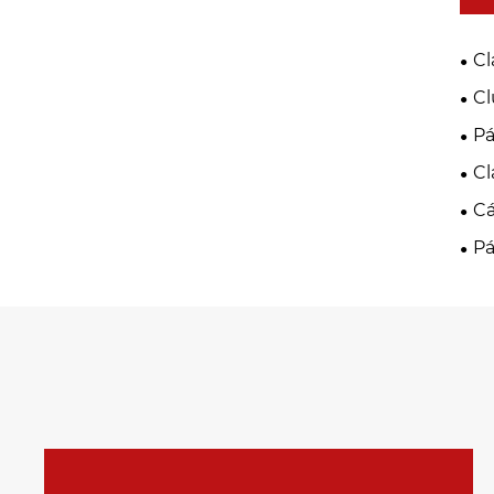
Cl
Cl
Pá
Car
Cl
Cá
Pá