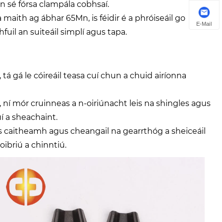
 sé fórsa clampála cobhsaí.
 maith ag ábhar 65Mn, is féidir é a phróiseáil go
E-Mail
uil an suiteáil simplí agus tapa.
á gá le cóireáil teasa cuí chun a chuid airíonna
, ní mór cruinneas a n-oiriúnacht leis na shingles agus
í a sheachaint.
das caitheamh agus cheangail na gearrthóg a sheiceáil
oibriú a chinntiú.