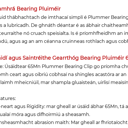
mhrá Bearing Pluiméir
cuid thábhachtach de imthacaí simplí é Plummer Bearing,
s a lubricadh. De ghnáth déantar é as ábhair chaitheam
teurraithe nó cruach speisialta. Is é príomhfheidhm an i
hdú, agus ag an am céanna cruinneas rothlach agus cobhs
idí agus Saintréithe Gearrthóg Bearing Pluiméir
se: Úsáidtear 65Mn Plummer Bearing Clip go príomha chu
omh ceart agus oibriú cobhsaí na shingles acastóra ar an 
alaimh mheicniúil, mar shampla gluaisteán, uirlisí meaisín
eatures:
-neart agus Rigidity: mar gheall ar úsáid ábhar 65Mn, tá ar
s ualaí móra agus dífhoirmiú a sheasamh.
thsheasmhacht abrasion maith: Mar gheall ar fhriotaíoch