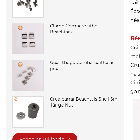
cai
Éas
héa
Clamp Comhardaithe
Beachtais
Ré
Cói
mei
Gearrthóga Comhardaithe ar
Cru
gcúl
na 
Cig
go 
Crua-earraí Beachtais Shell Sín
Táirge Nua
Féach ar Tuilleadh