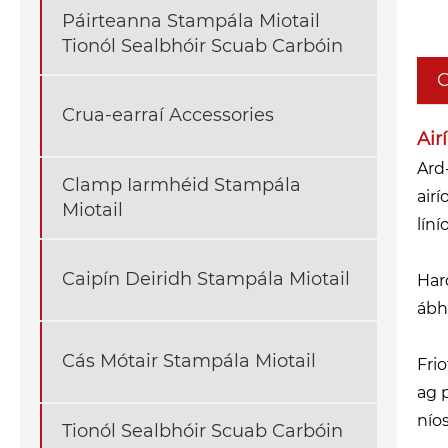
Páirteanna Stampála Miotail
Tionól Sealbhóir Scuab Carbóin
C
Crua-earraí Accessories
Air
Ard
Clamp Iarmhéid Stampála
air
Miotail
líní
Caipín Deiridh Stampála Miotail
Har
ábha
Cás Mótair Stampála Miotail
Fri
ag 
nío
Tionól Sealbhóir Scuab Carbóin