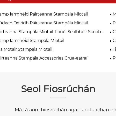
amp Iarmhéid Páirteanna Stampála Miotail
M
údach Deiridh Páirteanna Stampála Miotail
P
irteanna Stampála Miotail Tionól Sealbhóir Scuab
C
bóin
amp Iarmhéid Stampála Miotail
C
s Mótair Stampála Miotail
T
irteanna Stampála Accessories Crua-earraí
P
Ma
Seol Fiosrúchán
Má tá aon fhiosrúchán agat faoi luachan nó