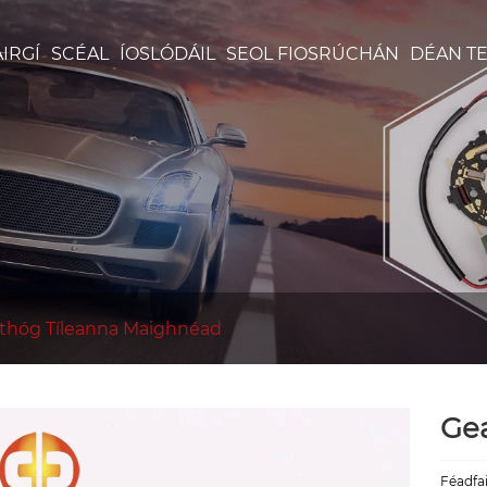
ÁIRGÍ
SCÉAL
ÍOSLÓDÁIL
SEOL FIOSRÚCHÁN
DÉAN TE
rthóg Tíleanna Maighnéad
Gea
Féadfa