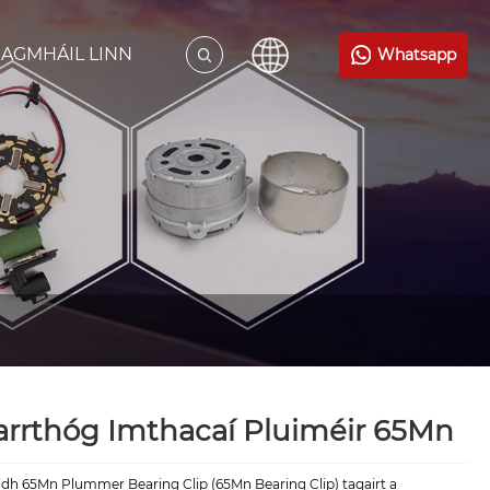
AGMHÁIL LINN
Whatsapp
rrthóg Imthacaí Pluiméir 65Mn
idh 65Mn Plummer Bearing Clip (65Mn Bearing Clip) tagairt a