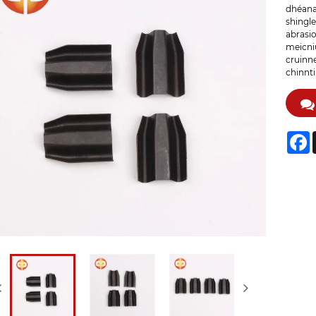
dhéana
shingle
abrasio
meicniú
cruinne
chinnti
F