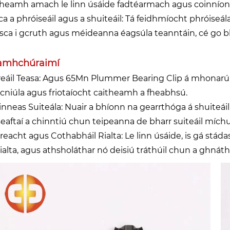
theamh amach le linn úsáide fadtéarmach agus coinníonn
ca a phróiseáil agus a shuiteáil: Tá feidhmíocht phróiseála
sca i gcruth agus méideanna éagsúla teanntáin, cé go bhf
amhchúraimí
reáil Teasa: Agus 65Mn Plummer Bearing Clip á mhonarú, t
cniúla agus friotaíocht caitheamh a fheabhsú.
inneas Suiteála: Nuair a bhíonn na gearrthóga á shuiteáil
seaftaí a chinntiú chun teipeanna de bharr suiteáil míchu
ireacht agus Cothabháil Rialta: Le linn úsáide, is gá stá
rialta, agus athsholáthar nó deisiú tráthúil chun a ghnáth