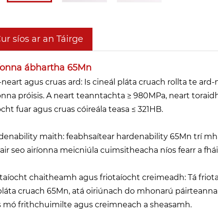
ur síos ar an Táirge
íonna ábhartha 65Mn
-neart agus cruas ard: Is cineál pláta cruach rollta te ar
íonna próisis. A neart teanntachta ≥ 980MPa, neart toraidh 
ocht fuar agus cruas cóireála teasa ≤ 321HB.
denability maith: feabhsaítear hardenability 65Mn trí mh
ir seo airíonna meicniúla cuimsitheacha níos fearr a fháil 
otaíocht chaitheamh agus friotaíocht creimeadh: Tá frio
pláta cruach 65Mn, atá oiriúnach do mhonarú páirteann
s mó frithchuimilte agus creimneach a sheasamh.