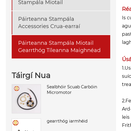
Stampála Miotail
Réa
Is 
Páirteanna Stampála
Accessories Crua-earraí
agu
pas
lag
Páirteanna Stampála Miotail
Gearrthóg Tíleanna Maighnéad
Úsá
1.U
Táirgí Nua
suí
tre
Sealbhóir Scuab Carbóin
Micromotor
2.F
Ard
lei
gearrthóg iarmhéid
Fri