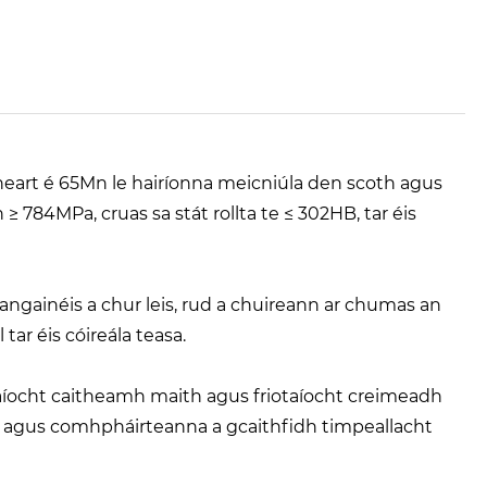
d-neart é 65Mn le hairíonna meicniúla den scoth agus
≥ 784MPa, cruas sa stát rollta te ≤ 302HB, tar éis
angainéis a chur leis, rud a chuireann ar chumas an
tar éis cóireála teasa.
taíocht caitheamh maith agus friotaíocht creimeadh
a agus comhpháirteanna a gcaithfidh timpeallacht