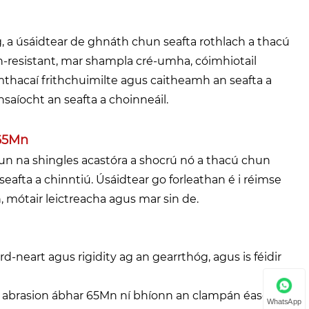
 a úsáidtear de ghnáth chun seafta rothlach a thacú
h-resistant, mar shampla cré-umha, cóimhiotail
mthacaí frithchuimilte agus caitheamh an seafta a
aíocht an seafta a choinneáil.
 65Mn
n na shingles acastóra a shocrú nó a thacú chun
seafta a chinntiú. Úsáidtear go forleathan é i réimse
, mótair leictreacha agus mar sin de.
d-neart agus rigidity ag an gearrthóg, agus is féidir
t abrasion ábhar 65Mn ní bhíonn an clampán éasca le
WhatsApp