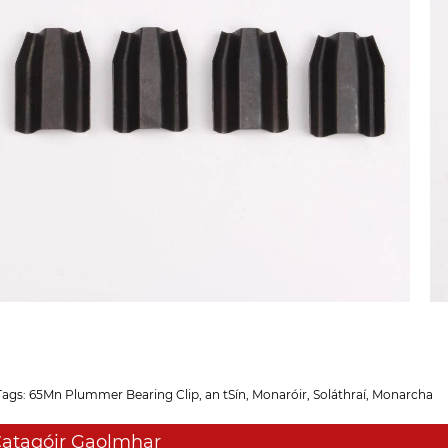
Tags: 65Mn Plummer Bearing Clip, an tSín, Monaróir, Soláthraí, Monarcha
atagóir Gaolmhar