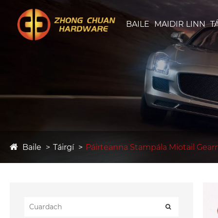
BAILE
MAIDIR LINN
T
Baile
Táirgí
Páirteanna Stampála Miotail Gear