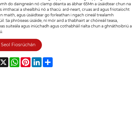
mh do daingneán nó clamp déanta as ábhar 65Mn a úsáidtear chun na
s imthacaí a shealbhú nó a thacú. ard-neart, cruas ard agus friotaíocht
n maith, agus úsáidtear go forleathan i ngach cineál trealamh
il. Sa phróiseas úsáide, ní mór aird a thabhairt ar chóireáil teasa,
as suiteála agus iniúchadh agus cothabháil rialta chun a ghnáthoibriú a
ú.
Seol Fiosrúchán
acebook
X
WhatsApp
Pinterest
LinkedIn
Share